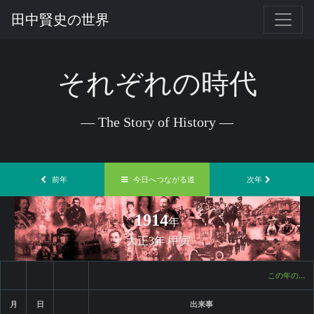
田中賢史の世界
それぞれの時代
— The Story of History —
前年
今日へつながる道
次年
1914
年
大正3年 甲寅
この年の…
月
日
出来事