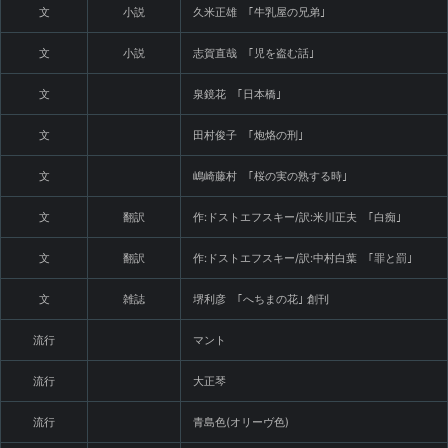
文
小説
久米正雄 ｢牛乳屋の兄弟｣
文
小説
志賀直哉 ｢児を盗む話｣
文
泉鏡花 ｢日本橋｣
文
田村俊子 ｢炮烙の刑｣
文
嶋崎藤村 ｢桜の実の熟する時｣
文
翻訳
作:ドストエフスキー/訳:米川正夫 ｢白痴｣
文
翻訳
作:ドストエフスキー/訳:中村白葉 ｢罪と罰｣
文
雑誌
堺利彦 ｢へちまの花｣ 創刊
流行
マント
流行
大正琴
流行
青島色(オリーヴ色)