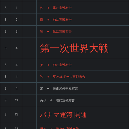
8
1
独 → 露に宣戦布告
8
2
露 → 独に宣戦布告
8
3
独 → 仏に宣戦布告
第一次世界大戦
8
4
8
4
英 → 独に宣戦布告
8
4
独 → 英,ベルギーに宣戦布告
8
4
米 → 厳正局外中立宣言
8
11
英仏 → 墺に宣戦布告
パナマ運河 開通
8
15
8
23
日本 → 墺,独に宣戦布告