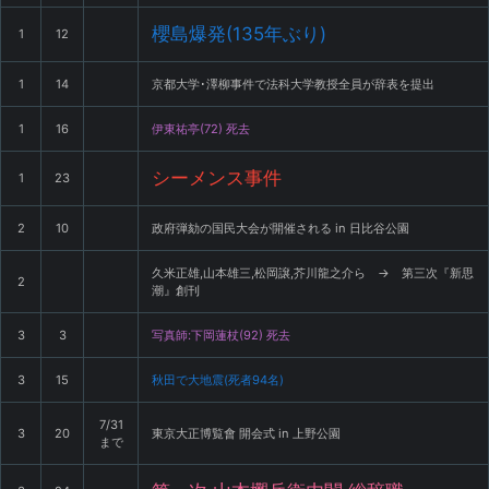
櫻島爆発(135年ぶり)
1
12
1
14
京都大学･澤柳事件で法科大学教授全員が辞表を提出
1
16
伊東祐亭(72) 死去
シーメンス事件
1
23
2
10
政府弾劾の国民大会が開催される in 日比谷公園
久米正雄,山本雄三,松岡譲,芥川龍之介ら → 第三次『新思
2
潮』創刊
3
3
写真師:下岡蓮杖(92) 死去
3
15
秋田で大地震(死者94名)
7/31
3
20
東京大正博覧會 開会式 in 上野公園
まで