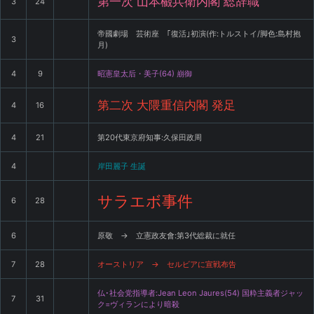
第一次 山本欟兵衛内閣 総辞職
3
24
帝國劇場 芸術座 ｢復活｣初演(作:トルストイ/脚色:島村抱
3
月)
4
9
昭憲皇太后・美子(64) 崩御
第二次 大隈重信内閣 発足
4
16
4
21
第20代東京府知事:久保田政周
4
岸田麗子 生誕
サラエボ事件
6
28
6
原敬 → 立憲政友會:第3代総裁に就任
7
28
オーストリア → セルビアに宣戦布告
仏･社会党指導者:Jean Leon Jaures(54) 国粋主義者ジャッ
7
31
ク=ヴィランにより暗殺