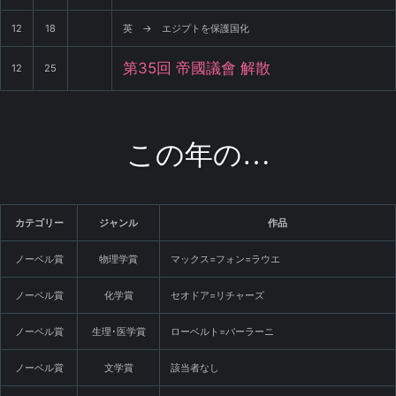
12
18
英 → エジプトを保護国化
第35回 帝國議會 解散
12
25
この年の…
カテゴリー
ジャンル
作品
ノーベル賞
物理学賞
マックス=フォン=ラウエ
ノーベル賞
化学賞
セオドア=リチャーズ
ノーベル賞
生理･医学賞
ローベルト=バーラーニ
ノーベル賞
文学賞
該当者なし