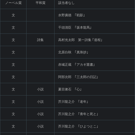
ノーベル賞
平和賞
該当者なし
文
水野廣徳 ｢戦影｣
文
千頭清臣 ｢坂本龍馬｣
文
詩集
高村光太郎 第一詩集 ｢道程｣
文
北原白秋 ｢真珠抄｣
文
赤城正蔵 ｢アカギ叢書｣
文
阿部次郎 ｢三太郎の日記｣
文
小説
夏目漱石 ｢心｣
文
小説
芥川龍之介 ｢老年｣
文
小説
芥川龍之介 ｢青年と死と｣
文
小説
芥川龍之介 ｢ひよつとこ｣