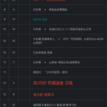
8
4
日本軍 → 青島総攻撃開始
9
17
金丸信 生誕
10
14
日本軍 → 赤道以北のドイツ領南洋諸島を占領
大杉榮,荒畑寒村ら → 月刊『平民新聞』を創刊(no.4以外
10
15
は発禁)
10
15
日本美術院 再興
11
7
日本軍 → 山東省･青島占領,独軍降伏
11
講談社 『少年倶楽部』創刊
第35回 帝國議會 召集
12
5
東京駅 開業式
12
8
12
15
福岡縣方城炭坑ガス爆発(死者687名)