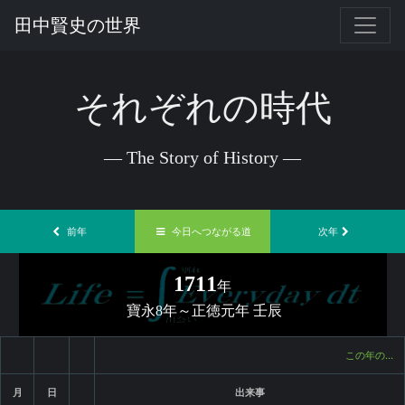
田中賢史の世界
それぞれの時代
— The Story of History —
前年
今日へつながる道
次年
1711
年
寶永8年～正徳元年 壬辰
この年の…
月
日
出来事