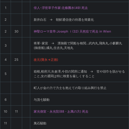
1
俳人･浮世草子作家:北條團水(49) 死去
2
新井白石 → 朝鮮通信使の待遇を簡素化
2
30
神聖ローマ皇帝:Joseph Ｉ(32) 天然痘で死去 in Wien
将軍･家宣 → 濱御殿で関船を検閲…武内丸,飛鳥丸,小麒麟丸
3
(御座船),橘丸,住吉丸,天地丸
4
25
改元(寶永→正徳)
箱根,根府川,矢倉澤,今切の関所に通知 → 笠や頭巾を脱がせる
5
こと,女の通関は特に検査を厳しくすること
町人が金の力で力士を抱えての取り組み興行を禁止
6
与茂七騒動
10
11
家光側室・永光院(88・お萬の方) 死去
11
萬石騒動