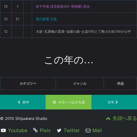
12
1
朱子学者:浅見絅斎(60･望南楼) 死去
12
21
徳川家重 生誕
12
大坂･瓦屋橋の質屋･油屋の娘･お染(16)と丁稚の久松(14)が心中
この年の…
カテゴリー
ジャンル
作品
前年
今日へつながる道
次年
先頭へ戻る
© 2010 Shijuukara Studio
Youtube
Pixiv
Twitter
Mail