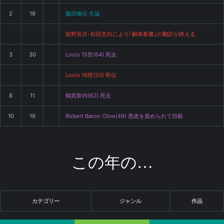
2
18
藤田幽谷 生誕
前野良沢･杉田玄白により｢解体新書｣の翻訳が終える
3
30
Louis 15世(64) 死去
Louis 16世(20) 即位
8
11
鶴賀新内(62) 死去
10
19
Robert Baron Clive(49) 悪政を責められて自殺
この年の…
カテゴリー
ジャンル
作品