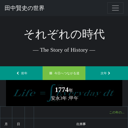
田中賢史の世界
それぞれの時代
— The Story of History —
前年
今日へつながる道
次年
1774
年
安永3年 ;甲午
この年の…
月
日
出来事