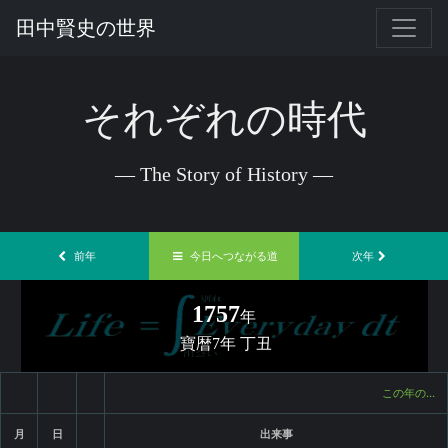
田中賢史の世界
それぞれの時代
— The Story of History —
前年
今日へつながる道
次年
1757
年
寶暦7年 丁丑
この年の…
月
日
出来事