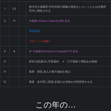
徳大寺公成家臣:竹内式部の講義が他意なしといったんは京都所
1
23
司代に報告される
2
11
作曲家:Johann Stamitz(39) 死去
寶暦地震
プラッシーの戦い
6
8
伊･作曲家:Domenico Scarlatti(71) 死去
9
田村元雄(藍水),平賀源内 → 江戸湯島で博覧会を開催
11
幕府 陪臣,浪人の養子縁組を禁止
12
幕府 各代官に再度,全国の公領地を分割管理させる
この年の…