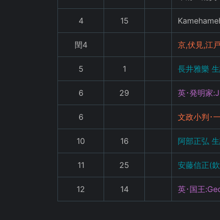
4
15
Kamehame
閏4
京,伏見,江
5
1
長井雅樂 生
6
29
英･発明家:Ja
6
文政小判･
10
16
阿部正弘 
11
25
安藤信正(欽
12
14
英･国王:Geor