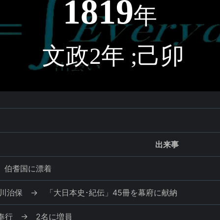
1819
年
文政2年 ;己卯
出来事
 伯耆国に漂着
徳川治保 → 「大日本史･紀伝」45冊を幕府に献納
奉行 → 2名に増員