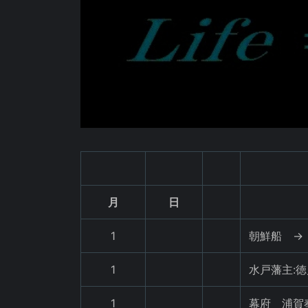
月
日
1
朝鮮船 →
1
水戸藩主:
1
幕府 浦賀