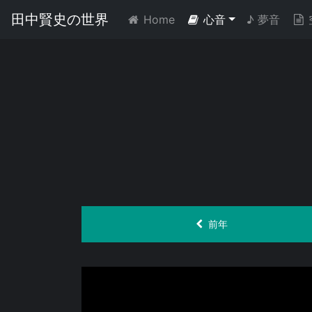
田中賢史の世界
Home
(current)
心音
♪
夢音
前年