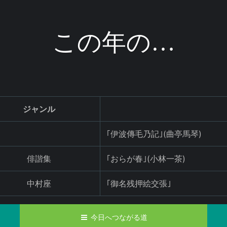
この年の…
ジャンル
｢伊波傳毛乃記｣(曲亭馬琴)
俳諧集
｢おらが春｣(小林一茶)
中村座
｢御名残押絵交張｣
今日へつながる道