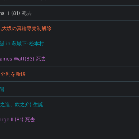
ha Ｉ(81) 死去
戸,大坂の真鍮専売制解除
誕 in 萩城下･松本村
mes Watt(83) 死去
一分判を新鋳
生誕
之進、欽之介) 生誕
ge III(81) 死去