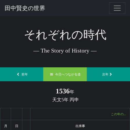
田中賢史の世界
それぞれの時代
— The Story of History —
前年
今日へつながる道
次年
1536
年
天文5年 丙申
この年の…
月
日
出来事