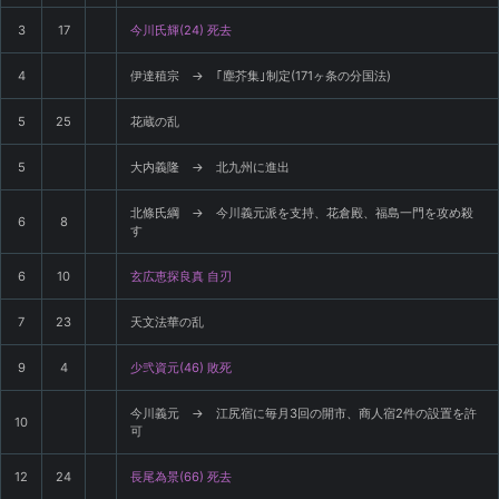
3
17
今川氏輝(24) 死去
4
伊達稙宗 → ｢塵芥集｣制定(171ヶ条の分国法)
5
25
花蔵の乱
5
大内義隆 → 北九州に進出
北條氏綱 → 今川義元派を支持、花倉殿、福島一門を攻め殺
6
8
す
6
10
玄広恵探良真 自刃
7
23
天文法華の乱
9
4
少弐資元(46) 敗死
今川義元 → 江尻宿に毎月3回の開市、商人宿2件の設置を許
10
可
12
24
長尾為景(66) 死去