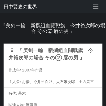
田中賢史の世界
『美剣一輪 新撰組血闘戦旗 今井裕次郎の場
合 その② 唇の男 』
『 美剣一輪 新撰組血闘戦旗 今
井裕次郎の場合 その② 唇の男 』
作成年: 2007年作品
主人公: お優、今井裕次郎、大石鍬次郎、土方歳三
時代: 幕末
関連人物: 近藤勇